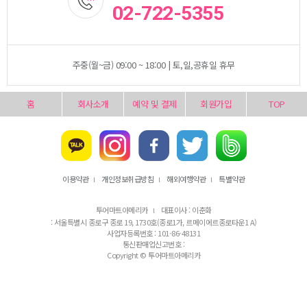
02-722-5355
주중(월~금) 09:00 ~ 18:00 | 토,일,공휴일 휴무
홈
회사소개
예약 및 결제
회원가입
TOP
이용약관
개인정보취급방침
해외여행약관
특별약관
l
l
l
투어마트아메리카
대표이사 : 이춘화
l
: 서울특별시 종로구 종로 19, 1730호(종로1가, 르메이에르종로타운1 A)
사업자등록번호 : 101-86-48131
통신판매업신고번호 :
Copyright © 투어마트아메리카