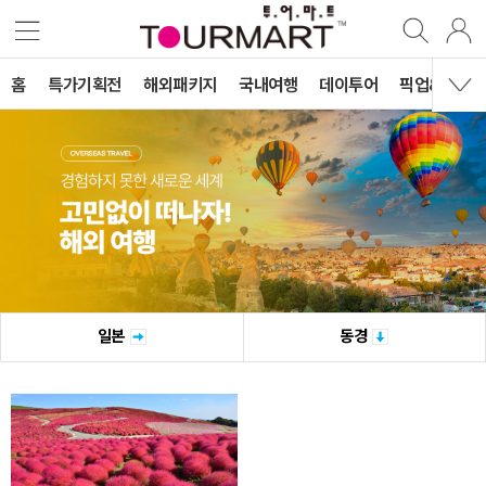
홈
특가기획전
해외패키지
국내여행
데이투어
픽업&티켓&
일본
동경