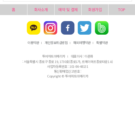
홈
회사소개
예약 및 결제
회원가입
TOP
이용약관
개인정보취급방침
해외여행약관
특별약관
l
l
l
투어마트아메리카
대표이사 : 이춘화
l
: 서울특별시 종로구 종로 19, 1730호(종로1가, 르메이에르종로타운1 A)
사업자등록번호 : 101-86-48131
통신판매업신고번호 :
Copyright © 투어마트아메리카