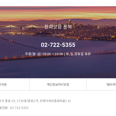
전화상담 문의
02-722-5355
주중(월~금) 09:00 ~ 18:00 | 토,일,공휴일 휴무
용약관
개인정보처리방침
해외여
로구 종로 19, 1730호(종로1가, 르메이에르종로타운1 A)
전화 : 02-722-5355