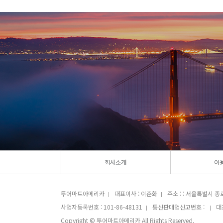
회사소개
이
투어마트아메리카
대표이사 : 이춘화
주소 : : 서울특별시 종
|
|
사업자등록번호 : 101-86-48131
통신판매업신고번호 :
대표
|
|
Copyright © 투어마트아메리카 All Rights Reserved.