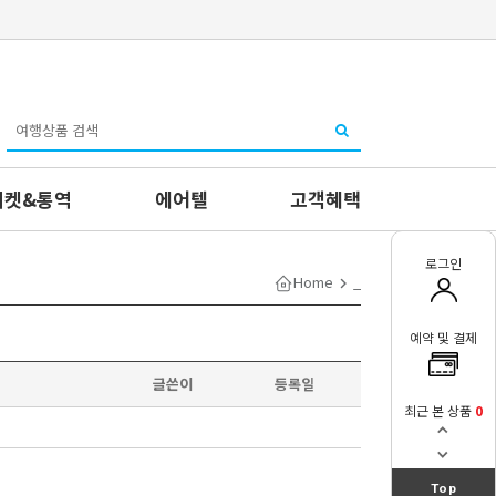
티켓&통역
에어텔
고객혜택
로그인
Home
_
예약 및 결제
글쓴이
등록일
최근 본 상품
0
Top