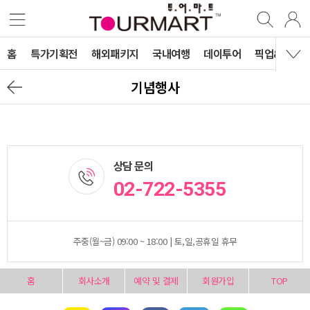
홈
특가기획전
해외패키지
국내여행
데이투어
픽업&티켓&
기념행사
상담 문의
02-722-5355
주중(월~금) 09:00 ~ 18:00 | 토,일,공휴일 휴무
홈
회사소개
예약 및 결제
회원가입
TOP