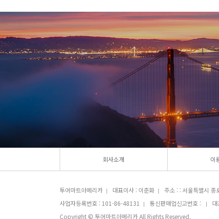
회사소개
이
투어마트아메리카
대표이사 : 이춘화
주소 : : 서울특별시 종
|
|
사업자등록번호 : 101-86-48131
통신판매업신고번호 :
대표
|
|
Copyright © 투어마트아메리카 All Rights Reserved.