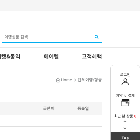
티켓&통역
에어텔
고객혜택
로그인
Home
단체여행/항공
예약 및 결제
글쓴이
등록일
최근 본 상품
0
Top