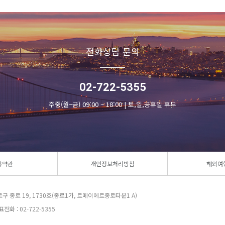
전화상담 문의
02-722-5355
주중(월~금) 09:00 ~ 18:00 | 토,일,공휴일 휴무
용약관
개인정보처리방침
해외여
로구 종로 19, 1730호(종로1가, 르메이에르종로타운1 A)
전화 : 02-722-5355